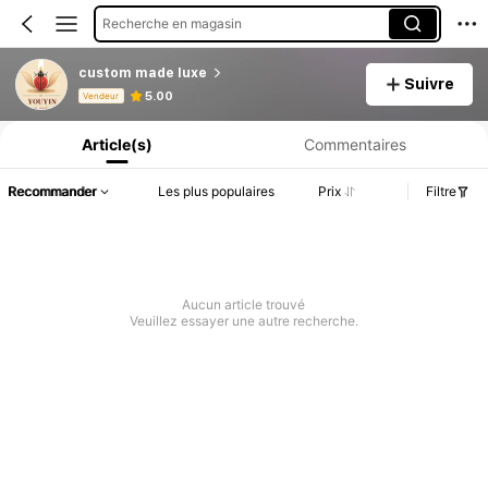
Recherche en magasin
custom made luxe
Suivre
Informations produit : Divulgation des prix, détails sur les ventes et le stock.
5.00
Vendeur
Article(s)
Commentaires
Recommander
Les plus populaires
Prix
Filtre
Aucun article trouvé
Veuillez essayer une autre recherche.