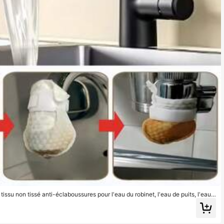
n tissu non tissé anti-éclaboussures pour l'eau du robinet, l'eau de puits, l'eau d
, le calcaire et les impuretés, filtre universel, amovible et lavable, pratique et ra