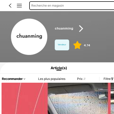
Recherche en magasin
chuanming
Vendeur
4.74
Informations produit : Divulgation des prix, détails sur les ventes et le stock.
Article(s)
Recommander
Les plus populaires
Prix
Filtre