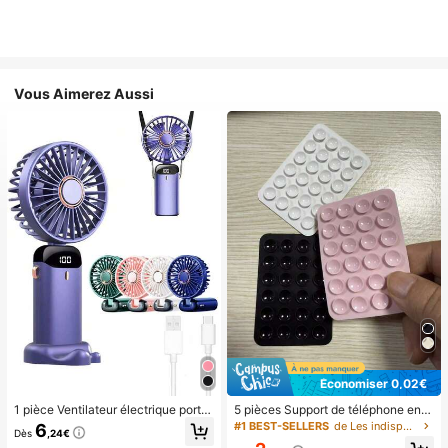
Vous Aimerez Aussi
Économiser 0,02€
1 pièce Ventilateur électrique porta
5 pièces Support de téléphone en si
ble mini, ventilateur portable rechar
licone avec ventouse, support de té
#1 BEST-SELLERS
de Les indispensables pour voyager en été Essentie
6
Dès
,24€
geable USB, ventilateur de cou, ve
léphone à ventouse, support de télé