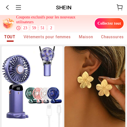
SHEIN
Coupons exclusifs pour les nouveaux
utilisateurs
Collectez tout
23
:
59
:
48
.
7
TOUT
Vêtements pour femmes
Maison
Chaussures