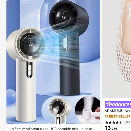
ADAMUMU Nouvel
essées de mode
#1 BEST-SELLER
mmes, mignonnes
(10
ntemps/été, chi
13
1 pièce Ventilateur turbo USB portable mini unisexe p
,75€