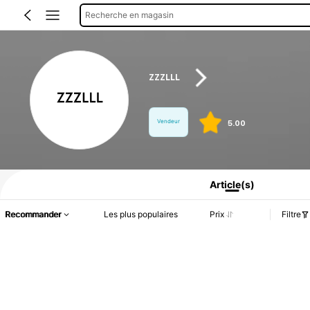
Recherche en magasin
ZZZLLL
Vendeur
5.00
Informations produit : Divulgation des prix, détails sur les ventes et le stock.
Article(s)
Recommander
Les plus populaires
Prix
Filtre