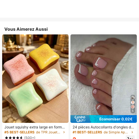
Vous Aimerez Aussi
5
Économiser 0,02€
Jouet squishy extra large en forme
24 pièces Autocollants d'ongles d'o
de toast, jouet anti-stress super do
rteil carrés pour créer de nouveaux
#5 BEST-SELLERS
de TPR Jouets amusants et fantaisie pour adolescen
#1 BEST-SELLERS
de Simple Appuyez sur les faux ongles
ux en beurre de toast, disponible en
designs d'ongles ! Base nude rétro
(500+)