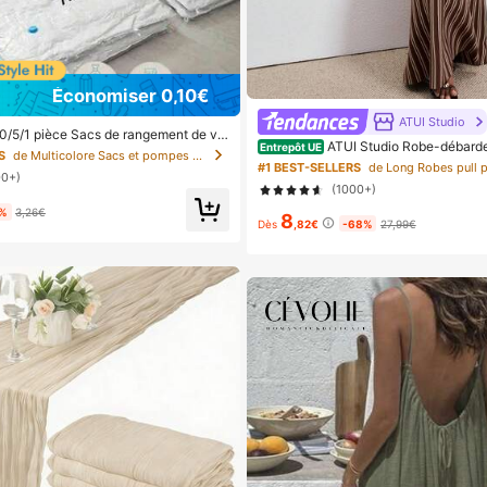
Économiser 0,10€
ATUI Studio
0/5/1 pièce Sacs de rangement de vo
ATUI Studio Robe-débarde
Entrepôt UE
grande capacité Sacs de compression
S
de Multicolore Sacs et pompes à air sous vide
lle pour femme, idéale pour les trajets
cs sous vide pliables Sacs organisateu
#1 BEST-SELLERS
00+)
ubes d'emballage anti-poussière Sac
(1000+)
 anti-mites gain de place Convient pou
les couettes l'armoire la rentrée scolai
3%
3,26€
8
Dès
,82€
-68%
27,99€