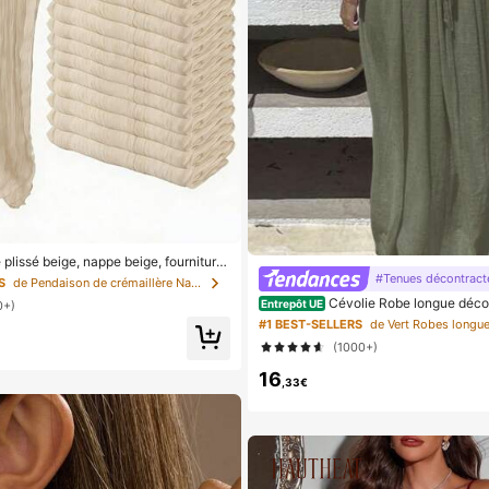
plissé beige, nappe beige, fourniture
niversaire, décorations d'anniversaire,
#Tenues décontract
S
de Pendaison de crémaillère Nappe de fête
t marron clair pour mariage, décoratio
Cévolie Robe longue déco
Entrepôt UE
0+)
table de fête, cadeaux de mariage, che
mmes, style vacances, avec dos nu et 
couleur unie pour mariage rustique, b
#1 BEST-SELLERS
de Vert Robes longu
nouées, de couleur unie
(1000+)
16
,33€