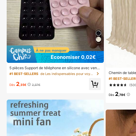
Économiser 0,02€
5 pièces Support de téléphone en silicone avec vento
use, support de téléphone à ventouse, support de télé
Chemin de table 
#1 BEST-SELLERS
de Les indispensables pour voyager en été Essentie
phone adhésif, support de téléphone adhésif (Avant ut
s pour fête d'an
#1 BEST-SELLER
ilisation, veuillez nettoyer soigneusement la surface p
tissu transparen
2
our vous assurer qu'elle est propre et plate. Attendez
(50
Dès
,35€
2,37€
n de centre de 
30 minutes après l'application avant de l'utiliser), indi
min de table de 
2
spensable
ohème chic
Dès
,78€