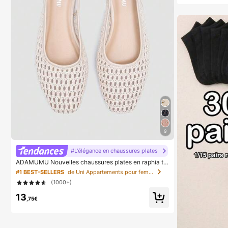
9
#L'élégance en chaussures plates
ADAMUMU Nouvelles chaussures plates en raphia tr
essées de mode haut de gamme confortables pour fe
#1 BEST-SELLERS
de Uni Appartements pour femmes
mmes, mignonnes pour le port quotidien, vacances pri
(1000+)
ntemps/été, chic & élégant
13
,75€