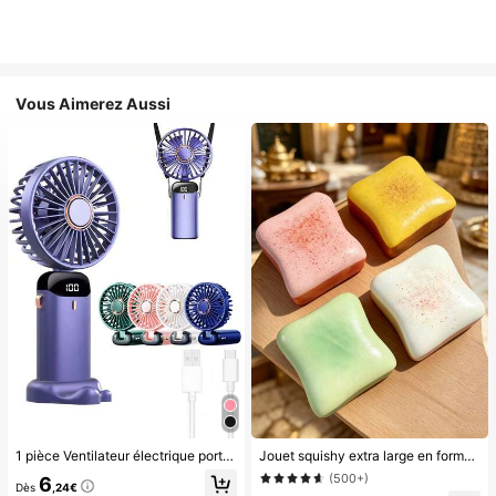
Vous Aimerez Aussi
1 pièce Ventilateur électrique portable mini, ventilateur portable rechargeable USB, ventilateur de cou, ventilateur USB, 5 réglages de vitesse, avec affichage numérique et cordon, ventilateur portable, ventilateur turbo, ventilateur de maquillage pour femmes, convient pour le bureau, le dortoir étudiant, 800mAh, voyage
Jouet squishy extra large en forme de toast, jouet anti-stress super doux en beurre de toast, disponible en rose, jaune, blanc et vert, jouet squishy anti-stress -- parfait pour les cadeaux d'anniversaire et de fête, petits cadeaux surprises quotidiens, kawaii, booste l'humeur
(500+)
6
Dès
,24€