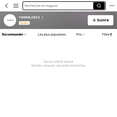
Recherche en magasin
YWMINJIE04
Suivre
Vendeur
Recommander
Les plus populaires
Prix
Filtre
Aucun article trouvé
Veuillez essayer une autre recherche.