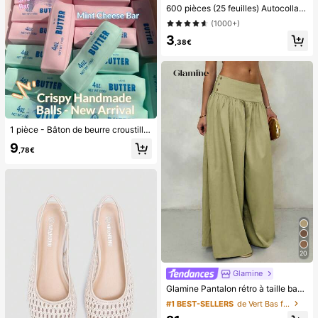
600 pièces (25 feuilles) Autocollants de gel de vernis à ongles double face, convient pour la manucure à clipser
(1000+)
3
,38€
1 pièce - Bâton de beurre croustillant, balle anti-stress faite à la main contrôlée par la voix, jouet alimentaire réaliste, jouet à presser pour évacuer le stress, jouet ASMR, jouet fidget
9
,78€
20
Glamine
Glamine Pantalon rétro à taille basse et jambes larges, pantalon long casual pour femmes avec design drapé amincissant
#1 BEST-SELLERS
de Vert Bas femme