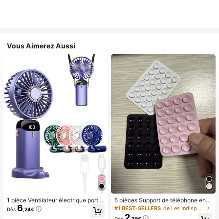
Vous Aimerez Aussi
1 pièce Ventilateur électrique porta
5 pièces Support de téléphone en si
6
ble mini, ventilateur portable rechar
licone avec ventouse, support de té
#1 BEST-SELLERS
de Les indispensables pour voyager en été Essentie
Dès
,24€
geable USB, ventilateur de cou, ve
léphone à ventouse, support de télé
2
Dès
,35€