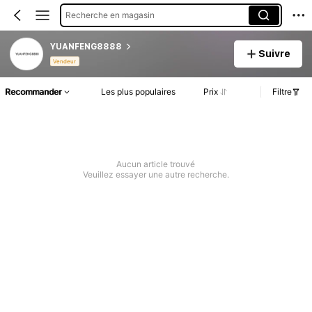
Recherche en magasin
YUANFENG8888
Suivre
Vendeur
Recommander
Les plus populaires
Prix
Filtre
Aucun article trouvé
Veuillez essayer une autre recherche.