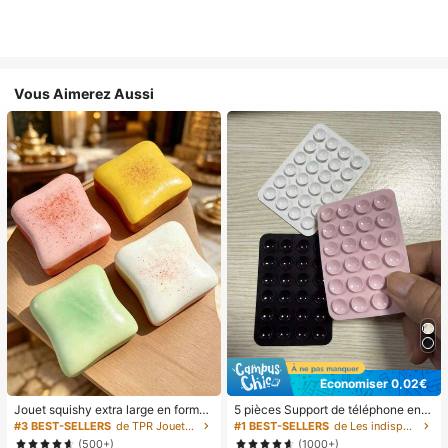
Vous Aimerez Aussi
Économiser 0,02€
Jouet squishy extra large en forme
5 pièces Support de téléphone en si
de toast, jouet anti-stress super do
licone avec ventouse, support de té
#3 BEST-SELLERS
de TPR Jouets amusants et fantaisie pour adolescen
#1 BEST-SELLERS
de Les indispensables pour voyager en été Essentie
ux en beurre de toast, disponible en
léphone à ventouse, support de télé
(500+)
(1000+)