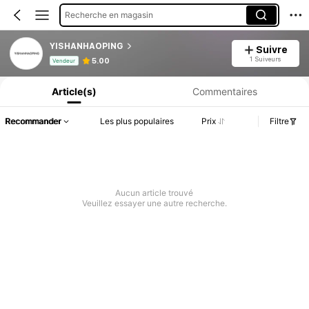
Recherche en magasin
YISHANHAOPING
Suivre
Informations produit : Divulgation des prix, détails sur les ventes et le stock.
1 Suiveurs
5.00
Vendeur
Article(s)
Commentaires
Recommander
Les plus populaires
Prix
Filtre
Aucun article trouvé
Veuillez essayer une autre recherche.