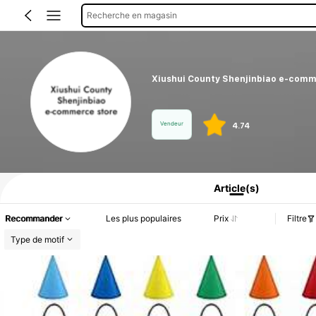
Recherche en magasin
Xiushui County Shenjinbiao e-comm
Vendeur
4.74
Informations produit : Divulgation des prix, détails sur les ventes et le stock.
Article(s)
Recommander
Les plus populaires
Prix
Filtre
Type de motif