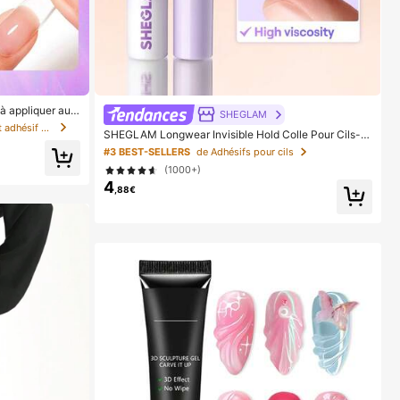
 à appliquer au p
SHEGLAM
iques, les point
de Super fort Colle et adhésif pour ongles
SHEGLAM Longwear Invisible Hold Colle Pour Cils-Cl
 peut réparer les
ear Marque De Beauté CosméTique Maquillage Pour
e/adhésif à ongl
#3 BEST-SELLERS
de Adhésifs pour cils
Femmes Et Filles
(1000+)
4
,88€