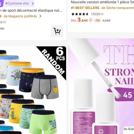
Nouvelle version améliorée 1 pièce 5
#Cyclisme chic
ils, adhésif à cils double embout impe
#1 BEST-SELLERS
 de sport décontracté élastique noir
e les faux cils, crée un maquillage par
(1000+)
 ourlet fendu, longueur capri, été, at
le
S
de Magasins préférés
3
Dès
,64€
-1%
3,68€
00+)
99€