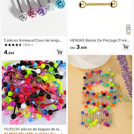
5 pièces Anneaux/Clous de langue
HENGKE Barres De Perçage D'oreill
cristal brillant minimaliste, convient
e, Clous De Langue En Acier Inoxyd
(100+)
3
Dès
,40€
pour le port quotidien des femmes
able, 2 Pièces
4
,53€
10/20/30 pièces de bagues de lang
ue flexibles en acrylique UV à la mo
#2 BEST-SELLERS
de PMMA Bijoux de corps pour femmes