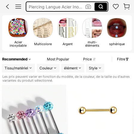
Piercing Langue Plastique
Faux Piercing Langue
Piercing Langue
Acier
multi-
Multicolore
Argent
sphérique
inoxydable
éléments
Recommended
Most Popular
Price
Filtre
Tissu/matériel
Couleur
élément
Style
Les prix peuvent varier en fonction du modèle, de la couleur, de la taille ou d'autres
variantes du produit sélectionné.