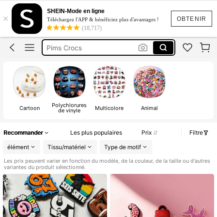
Pims
SHEIN-Mode en ligne
×
Pins
OBTENIR
Téléchargez l'APP & bénéficiez plus d'avantages !
(18,717)
Pims Crocs
Pins Pour Crocs Hello Kitty
Pims Rose
Pims
Polychlorures
Cartoon
Multicolore
Animal
de vinyle
Recommander
Les plus populaires
Prix
Filtre
élément
Tissu/matériel
Type de motif
Les prix peuvent varier en fonction du modèle, de la couleur, de la taille ou d'autres
variantes du produit sélectionné.