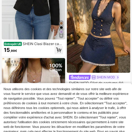
6
SHEIN Clasi Blazer casu
Entrepôt UE
al de couleur unie, automne
15
,99€
SHEIN MOD
SHEIN MOD Gilet de costume éléga
nt pour femmes à rayures, design à
13
Nous utilisons des cookies et des technologies similaires sur notre site web afin de
,49€
double boutonnage avec dentelle c
vous fournir le service que vous avez demandé et de vous offrir la meilleure expérience
ontrastante
de navigation possible. Vous pouvez "Tout rejeter", "Tout accepter" ou définir vos
préférences de cookies à tout moment à votre choix. En sélectionnant "Tout accepter",
nous définirons tous les cookies optionnels, qui nous aident à analyser le trafic, à offrir
des fonctionnalités améliorées et à personnaliser le contenu et les publicités pour
compléter votre expérience d'achat avec SHEIN. En sélectionnant "Tout rejeter", vous
autorisez l'utilisation des cookies strictement nécessaires qui permettent à notre site
web de fonctionner. Vous pouvez les désactiver en modifiant les paramètres de votre
navigateur, mais cela peut affecter le fonctionnement du site web. Pour en savoir plus