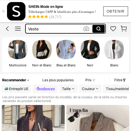
Blazer
SHEIN-Mode en ligne
×
Blazer Femme
OBTENIR
Téléchargez l'APP & bénéficiez plus d'avantages !
(18,717)
Blazer Noir
Veste
Veste Femme
Blazer
Multicolore
Noir et Blanc
Bleu et Blanc
Noir
Blanc
Recommander
Les plus populaires
Prix
Filtre
Entrepôt UE
Taille
Couleur
Tissu/matériel
Les prix peuvent varier en fonction du modèle, de la couleur, de la taille ou d'autres
variantes du produit sélectionné.