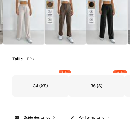
Taille
FR
9 left
10 left
34
(XS)
36
(S)
Guide des tailles
Vérifier ma taille