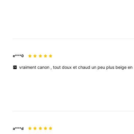
e***0
vraiment
canon
,
tout
doux
et
chaud
un
peu
plus
beige
en
a***d