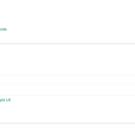
apide
.
epôt UE