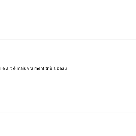
r
é
alit
é
mais
vraiment
tr
è
s
beau