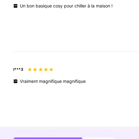
Un
bon
basique
cosy
pour
chiller
à
la
maison
!
l***3
Vraiment
magnifique
magnifique