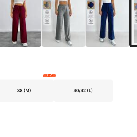
3 left
38
(M)
40/42
(L)