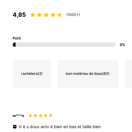
4,85
(1000+)
Petit
3%
rachètera
(2)
bon matériau de tissu
(83)
m***e
tr
è
s
doux
arriv
é
bien
en
bas
et
taille
bien