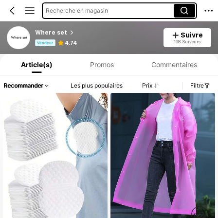
Recherche en magasin
Where set
Suivre
Informations produit : Divulgation des prix, détails sur les ventes et le stock.
198 Suiveurs
4.74
Vendeur
Article(s)
Promos
Commentaires
Recommander
Les plus populaires
Prix
Filtre