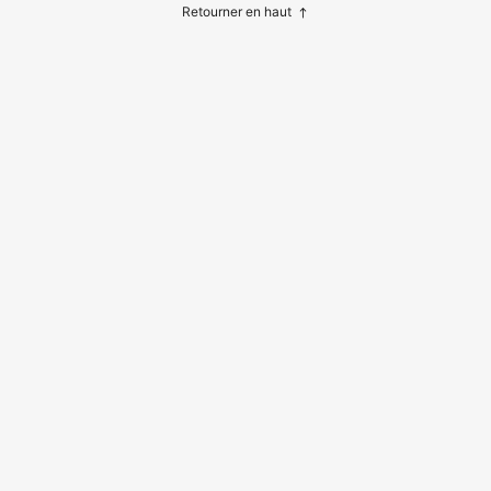
n tissé, serviettes pratiques pour les
Retourner en haut
voyages et la maison, pour le campi
ng