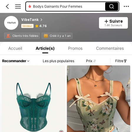
Haut Corset
VibeTank
Suivre
1.4K Suiveurs
4.76
Vendeur
Informations produit : Divulgation des prix, détails sur les ventes et le stock.
Clients très fidèles
Créé il y a 1 an
Accueil
Article(s)
Promos
Commentaires
Recommander
Les plus populaires
Prix
Filtre