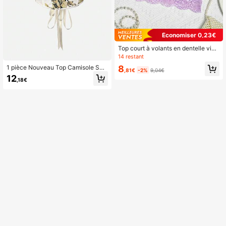
Économiser 0,23€
Top court à volants en dentelle viol
ette, tenue de soirée
14 restant
8
1 pièce Nouveau Top Camisole Sex
,81€
-2%
9,04€
y Push-Up Imprimé Feuille à Lacets
12
,18€
avec Baleines Ajusté Élégant pour F
emmes