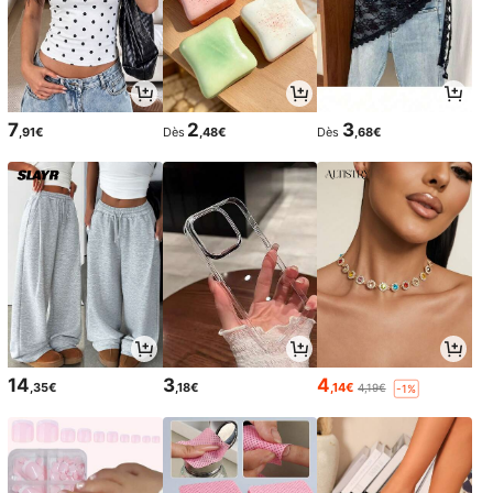
7
2
3
,91€
Dès
,48€
Dès
,68€
14
3
4
,35€
,18€
,14€
4,19€
-1%