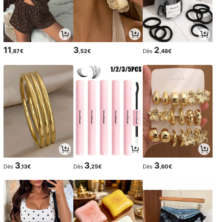
11
3
2
,87€
,52€
Dès
,48€
3
3
3
Dès
,13€
Dès
,25€
Dès
,60€