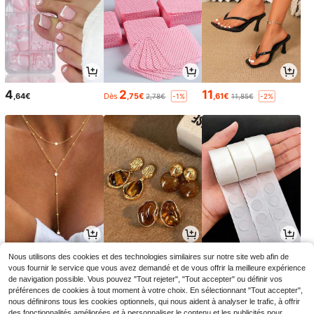
4
2
11
,64€
Dès
,75€
,61€
2,78€
11,85€
-1%
-2%
3
3
2
Nous utilisons des cookies et des technologies similaires sur notre site web afin de
,31€
,84€
Dès
,38€
vous fournir le service que vous avez demandé et de vous offrir la meilleure expérience
de navigation possible. Vous pouvez "Tout rejeter", "Tout accepter" ou définir vos
préférences de cookies à tout moment à votre choix. En sélectionnant "Tout accepter",
nous définirons tous les cookies optionnels, qui nous aident à analyser le trafic, à offrir
des fonctionnalités améliorées et à personnaliser le contenu et les publicités pour