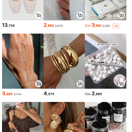
13
2
3
,75€
,85€
Dès
,16€
2,87€
3,26€
-3%
3
4
2
,68€
,57€
Dès
,68€
3,71€