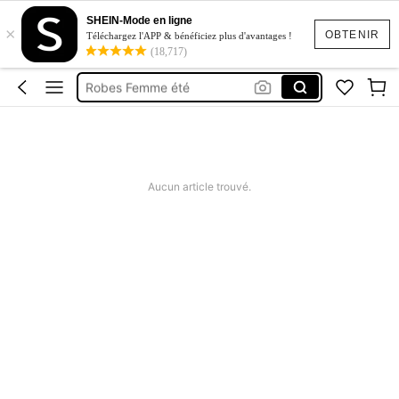
Maillot De Bain Femme
SHEIN-Mode en ligne
×
Squishy
OBTENIR
Téléchargez l'APP & bénéficiez plus d'avantages !
(18,717)
Maillot De Bain 2 Pieces
Robes Femme été
Short Femme été
Maillot De Bain Femme
Squishy
Aucun article trouvé.