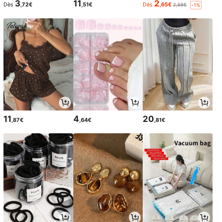
3
11
2
Dès
,72€
,51€
Dès
,65€
2,68€
-1%
11
4
20
,87€
,64€
,81€