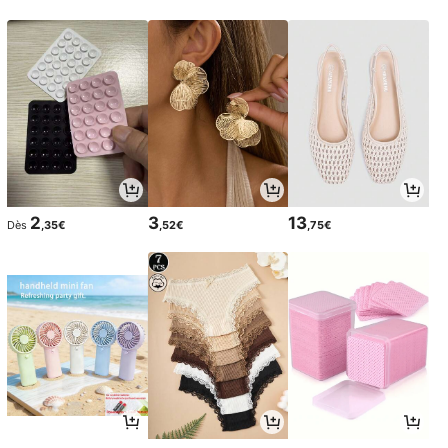
2
3
13
Dès
,35€
,52€
,75€