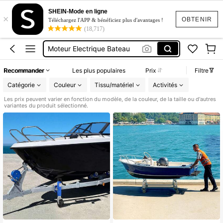
Bateau Gonflable à Moteur
SHEIN-Mode en ligne
×
Bateau électrique
OBTENIR
Téléchargez l'APP & bénéficiez plus d'avantages !
(18,717)
Bateau Gonflable
Moteur Electrique Bateau
Accessoire Bateau
Recommander
Les plus populaires
Prix
Filtre
Bateau Gonflable à Moteur
Catégorie
Couleur
Tissu/matériel
Activités
Bateau électrique
Les prix peuvent varier en fonction du modèle, de la couleur, de la taille ou d'autres
variantes du produit sélectionné.