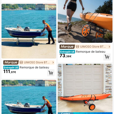
kg, avec roues en caoutchouc amor
tissantes et poignée ergonomique a
ntidérapante, pour la réparation, le r
angement et le transport, 47 * 40 *
90 cm
UIMOSO Store BTG EU
Remorque de bateau
Entrepôt UE
73
,38€
UIMOSO Store BTG EU
Remorque de bateau
Entrepôt UE
111
,07€