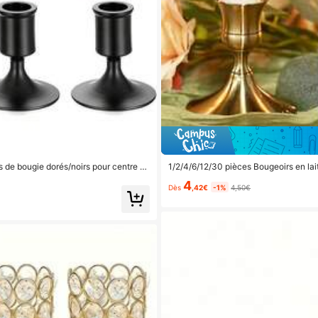
iser 0,03€
 de bougie dorés/noirs pour centre d
1/2/4/6/12/30 pièces Bougeoirs en lai
e, fête, anniversaire, décoration de l
4
Dès
,42€
-1%
4,50€