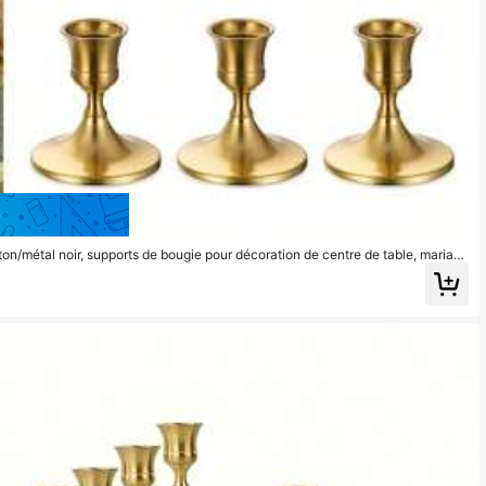
Économiser 0,08€
ton/métal noir, supports de bougie pour décoration de centre de table, mariag
a maison