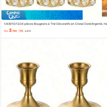
Économ
1/4/8/10/12/24 pièces Bougeoirs à Thé Décoratifs en Cristal Doré/Argenté, H
érémonie de Mariage, Centre de Table à Dîner, Noël, Cadeaux du Nouvel An
3
Dès
,74€
-1%
3,81€