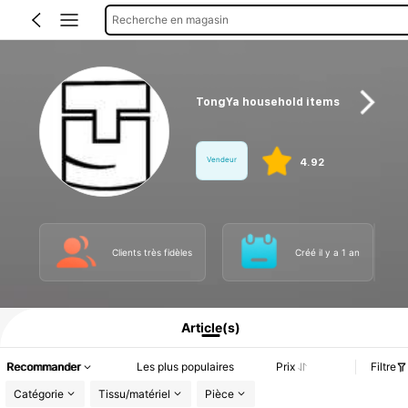
Recherche en magasin
TongYa household items
Vendeur
4.92
Clients très fidèles
Créé il y a 1 an
Informations produit : Divulgation des prix, détails sur les ventes et le stock.
Article(s)
Recommander
Les plus populaires
Prix
Filtre
Catégorie
Tissu/matériel
Pièce