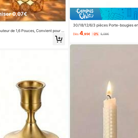
iser 0,07€
30/18/12/6/3 pièces Porte-bougies en
e Nouvel An, la Saint-Valentin, le mari
auteur de 1,6 Pouces, Convient pour C
4
deau d'anniversaire
Dès
,95€
-2%
5,08€