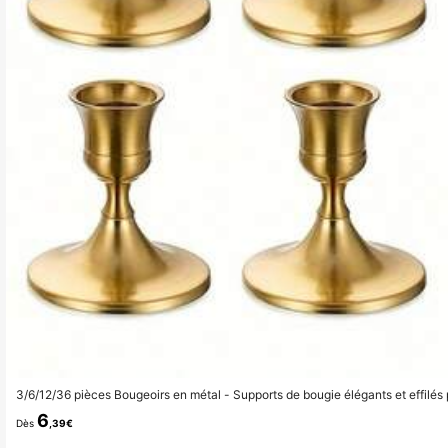
3/6/12/36 pièces Bougeoirs en métal - Supports de bougie élégants et effilés 
oration de la maison et de l'hôtel - Installations polyvalentes pour fête et déco
6
éal pour salle à manger et cadeau - Bougies non incluses
Dès
,39€