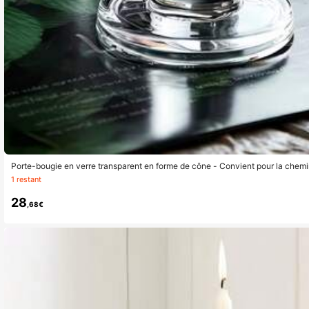
Porte-bougie en verre transparent en forme de cône - Convient pour la chemin
e de salle à manger
1 restant
28
,68€