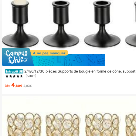
Économ
2/4/6/12/30 pièces Supports de bougie en forme de cône, supports
Entrepôt UE
e table, réception de mariage, Noël ou décoration de la maison
(500+)
4
Dès
,80€
4,83€