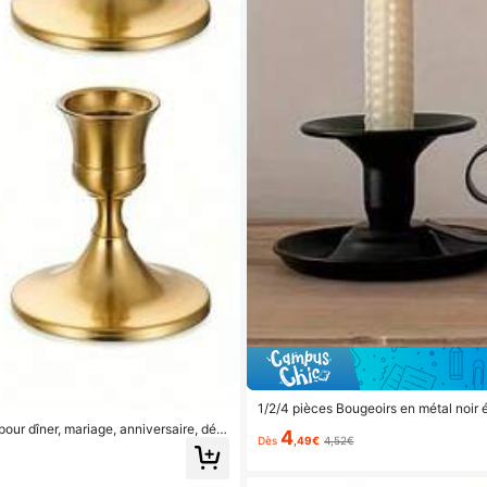
1/2/4 pièces Bougeoirs en métal noir é
décoration de la maison romantique, l
pour dîner, mariage, anniversaire, déc
4
Dès
,49€
4,52€
ration de la maison, centre de table id