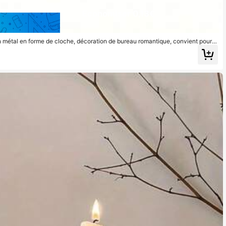
Économiser 0,13€
 métal en forme de cloche, décoration de bureau romantique, convient pour l
age, la décoration centrale de fête, la décoration de la maison et de l'hôtel, ca