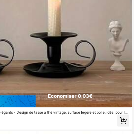
Économiser 0,03€
légants - Design de tasse à thé vintage, surface légère et polie, idéal pour la
a décoration de Noël, le centre de table de mariage