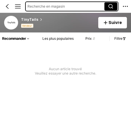
Recherche en magasin
TinyTails
Suivre
Vendeur
Recommander
Les plus populaires
Prix
Filtre
Aucun article trouvé
Veuillez essayer une autre recherche.