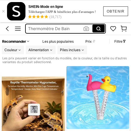
Thermometre Aquarium
SHEIN-Mode en ligne
×
Thermomètre Piscine
OBTENIR
Téléchargez l'APP & bénéficiez plus d'avantages !
(18,717)
Cachette Reptile
Thermomètre De Bain
Terrarium
Recommander
Les plus populaires
Prix
Filtre
Thermometre Aquarium
Couleur
Alimentation
Piles inclues
Thermomètre Piscine
Les prix peuvent varier en fonction du modèle, de la couleur, de la taille ou d'autres
variantes du produit sélectionné.