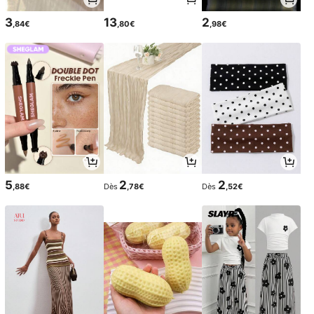
3
13
2
,84€
,80€
,98€
5
2
2
,88€
Dès
,78€
Dès
,52€