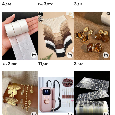
4
3
3
,64€
Dès
,57€
,31€
2
11
3
Dès
,38€
,51€
,84€