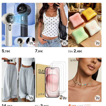
5
7
2
,78€
,91€
Dès
,48€
14
3
4