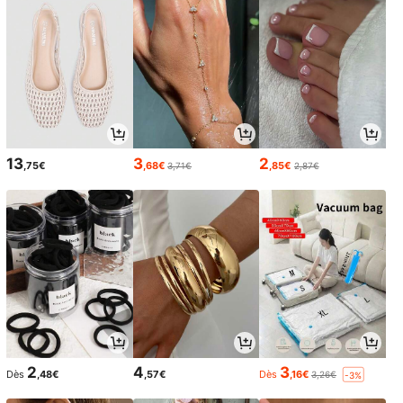
13
3
2
,75€
,68€
,85€
3,71€
2,87€
2
4
3
Dès
,48€
,57€
Dès
,16€
3,26€
-3%