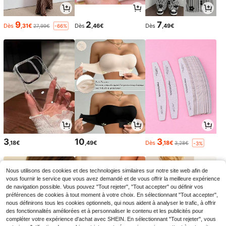
9
2
7
Dès
,31€
Dès
,46€
Dès
,49€
27,99€
-66%
3
10
3
,18€
,49€
Dès
,18€
3,28€
-3%
Nous utilisons des cookies et des technologies similaires sur notre site web afin de
vous fournir le service que vous avez demandé et de vous offrir la meilleure expérience
de navigation possible. Vous pouvez "Tout rejeter", "Tout accepter" ou définir vos
préférences de cookies à tout moment à votre choix. En sélectionnant "Tout accepter",
nous définirons tous les cookies optionnels, qui nous aident à analyser le trafic, à offrir
des fonctionnalités améliorées et à personnaliser le contenu et les publicités pour
compléter votre expérience d'achat avec SHEIN. En sélectionnant "Tout rejeter", vous