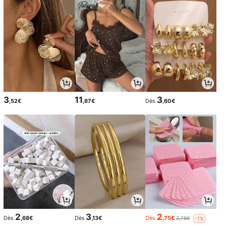
3
11
3
,52€
,87€
Dès
,60€
2
3
2
Dès
,68€
Dès
,13€
Dès
,75€
2,78€
-1%