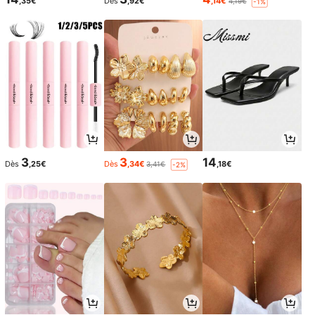
,35€
Dès
,92€
,14€
4,19€
-1%
3
3
14
Dès
,25€
Dès
,34€
,18€
3,41€
-2%