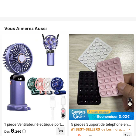
Vous Aimerez Aussi
Économiser 0,02€
1 pièce Ventilateur électrique porta
5 pièces Support de téléphone en si
ble mini, ventilateur portable rechar
licone avec ventouse, support de té
#1 BEST-SELLERS
de Les indispensables pour voyager en été Essentie
6
Dès
,24€
geable USB, ventilateur de cou, ve
léphone à ventouse, support de télé