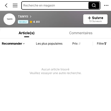
Recherche en magasin
TANYII
Suivre
Informations produit : Divulgation des prix, détails sur les ventes et le stock.
13 Suiveurs
4.80
Vendeur
Article(s)
Commentaires
Recommander
Les plus populaires
Prix
Filtre
Aucun article trouvé
Veuillez essayer une autre recherche.