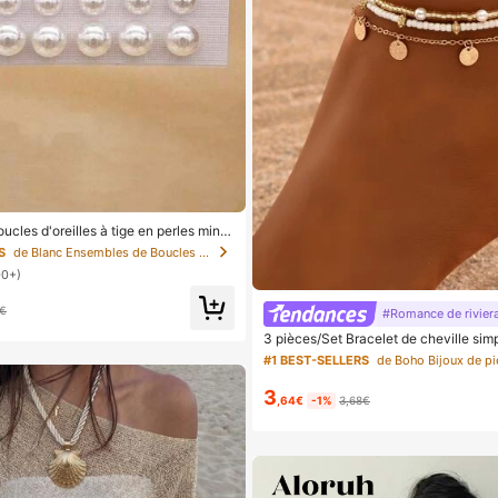
ucles d'oreilles à tige en perles mini
polyvalente et mignonnes, pour femm
S
de Blanc Ensembles de Boucles d'Oreilles pour Femm
00+)
8€
#Romance de rivier
3 pièces/Set Bracelet de cheville sim
irculaire doré avec franges et perles
#1 BEST-SELLERS
nvient pour le port quotidien et les va
hème chic
3
,64€
-1%
3,68€