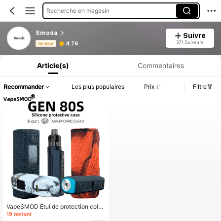
Recherche en magasin
Smoda
Suivre
Informations produit : Divulgation des prix, détails sur les ventes et le stock.
371 Suiveurs
4.76
Vendeur
Article(s)
Commentaires
Recommander
Les plus populaires
Prix
Filtre
VapeSMOD Étui de protection color
é pour mod de vapotage, adapté au
19 restant
Vaporesso GEN 80S, en silicone, co