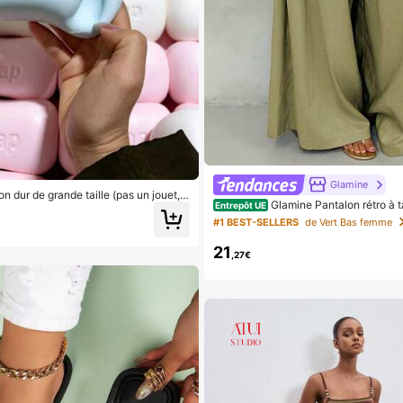
Glamine
n dur de grande taille (pas un jouet, p
Glamine Pantalon rétro à ta
Entrepôt UE
ur les enfants), convient comme cadea
mbes larges, pantalon long casual p
et la petite amie
#1 BEST-SELLERS
de Vert Bas femme
design drapé amincissant
21
,27€