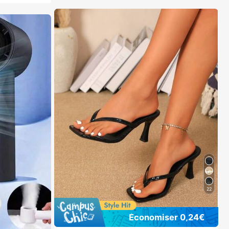
22
Économiser 0,24€