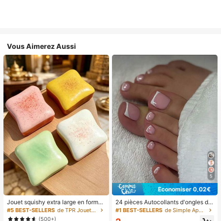
Vous Aimerez Aussi
5
Économiser 0,02€
Jouet squishy extra large en forme
24 pièces Autocollants d'ongles d'o
de toast, jouet anti-stress super do
rteil carrés pour créer de nouveaux
#5 BEST-SELLERS
de TPR Jouets amusants et fantaisie pour adolescen
#1 BEST-SELLERS
de Simple Appuyez sur les faux ongles
ux en beurre de toast, disponible en
designs d'ongles ! Base nude rétro
(500+)