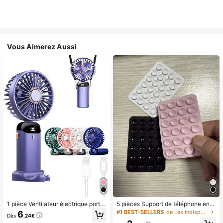
Vous Aimerez Aussi
1 pièce Ventilateur électrique porta
5 pièces Support de téléphone en si
ble mini, ventilateur portable rechar
licone avec ventouse, support de té
#1 BEST-SELLERS
de Les indispensables pour voyager en été Essentie
6
Dès
,24€
geable USB, ventilateur de cou, ve
léphone à ventouse, support de télé