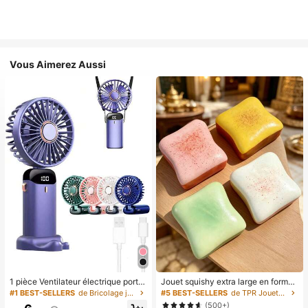
Vous Aimerez Aussi
1 pièce Ventilateur électrique porta
Jouet squishy extra large en forme
ble mini, ventilateur portable rechar
de toast, jouet anti-stress super do
#1 BEST-SELLERS
de Bricolage joyeux dans la cuisine Ustensiles et
#5 BEST-SELLERS
de TPR Jouets amusants et fantaisie pour adolescen
geable USB, ventilateur de cou, ve
ux en beurre de toast, disponible en
(500+)