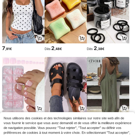
7
2
2
,91€
Dès
,48€
Dès
,38€
4
17
16
Nous utilisons des cookies et des technologies similaires sur notre site web afin de
,64€
,48€
,33€
vous fournir le service que vous avez demandé et de vous offrir la meilleure expérience
de navigation possible. Vous pouvez "Tout rejeter", "Tout accepter" ou définir vos
préférences de cookies à tout moment à votre choix. En sélectionnant "Tout accepter",