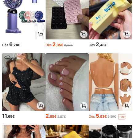
6
2
2
Dès
,24€
Dès
,35€
Dès
,48€
2,37€
11
2
5
,69€
,85€
Dès
,93€
2,87€
5,99€
-1%