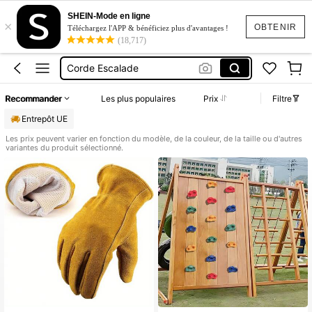
Mousqueton Escalade
SHEIN-Mode en ligne
×
Escalade
OBTENIR
Téléchargez l'APP & bénéficiez plus d'avantages !
(18,717)
Baudrier Escalade
Corde Escalade
Parcours Motricité
Recommander
Les plus populaires
Prix
Filtre
Mousqueton Escalade
Entrepôt UE
Escalade
Les prix peuvent varier en fonction du modèle, de la couleur, de la taille ou d'autres
variantes du produit sélectionné.