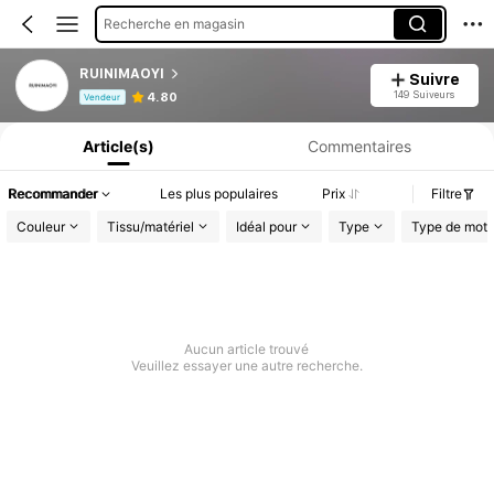
Recherche en magasin
RUINIMAOYI
Suivre
Informations produit : Divulgation des prix, détails sur les ventes et le stock.
149 Suiveurs
4.80
Vendeur
Article(s)
Commentaires
Recommander
Les plus populaires
Prix
Filtre
Couleur
Tissu/matériel
Idéal pour
Type
Type de moti
Aucun article trouvé
Veuillez essayer une autre recherche.