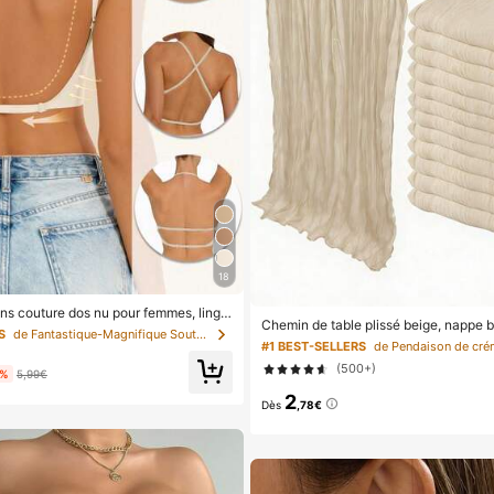
18
ans couture dos nu pour femmes, linge
Chemin de table plissé beige, nappe b
té, 3 bretelles réglables, dos bas, ling
S
de Fantastique-Magnifique Soutiens-gorge et bralet
s pour fête d'anniversaire, décoration
respirante et confortable, camisole po
#1 BEST-SELLERS
tissu transparent marron clair pour ma
melle
(500+)
n de centre de table de fête, cadeaux
1%
5,99€
min de table de couleur unie pour mari
2
ohème chic
Dès
,78€