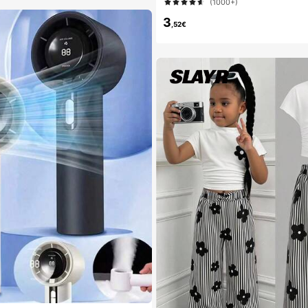
(1000+)
ts, assortiment de bijoux, cadeau pour
3
,52€