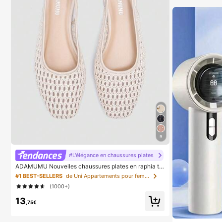
9
#L'élégance en chaussures plates
ADAMUMU Nouvelles chaussures plates en raphia tr
essées de mode haut de gamme confortables pour fe
#1 BEST-SELLERS
de Uni Appartements pour femmes
mmes, mignonnes pour le port quotidien, vacances pri
(1000+)
ntemps/été, chic & élégant
13
,75€