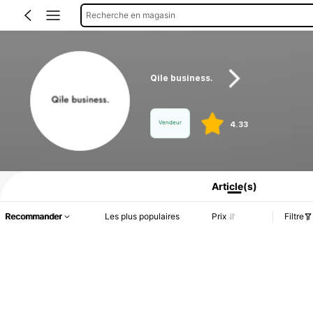
Recherche en magasin
Qile business.
Vendeur
4.33
Informations produit : Divulgation des prix, détails sur les ventes et le stock.
Article(s)
Recommander
Les plus populaires
Prix
Filtre