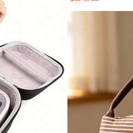
icaments inclus, sac de premiers soi
édicaments, trousse d'urgence d'hôpi
iveurs
iels, articles essentiels pour croisière
iveurs
iveurs
plein air
Maison
Textile pour la maison
iveurs
iveurs