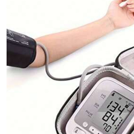
12K Su
4,87
12K Su
Suivre
4,87
12K Su
4,87
Vous Aimerez Aussi
recommander
Beauté & Santé
Sports & 
12K Su
4,87
12K Su
4,87