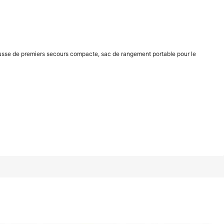
1/14
usse de premiers secours compacte, sac de rangement portable pour le
rs secours compacte, sac de rangement portable pour le