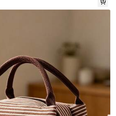
ns, sac de rangement de médicaments, boîte de médicaments, bouteille de m
tal, sac de rangement de médicaments, articles de voyage portables essent
, articles essentiels pour les vacances
Tous les articles
Vêtements pour femmes
Outils & amélioration de l'habitat