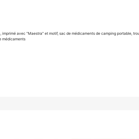
, imprimé avec "Maestra" et motif, sac de médicaments de camping portable, tro
motif, sac de médicaments de camping portable, trousse de premie
 de médicaments
Gris 1 pièce
Bleu marine (1 pièce)