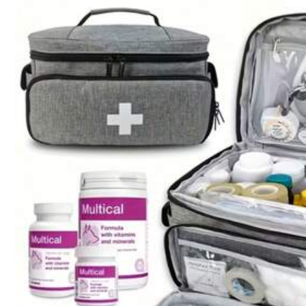
Guide des tailles
Expédition à
Belgium
Livraison gratuite(Commandes ≥ 39,00€)
Estimation de livraison:
4-9 jours ouvrés
30-jours de retours gratuits
Paiements sécurisés · Protection de la vie privée
Vendu par le vendeur professionnel : SYAPING et expédié par S
Informations et obligations du vendeur
Pour signaler ce vendeur et/ou ce produit
Détails Du Produit