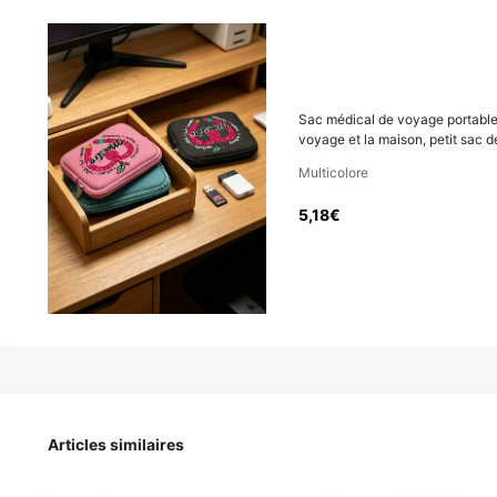
5
,18€
Sac médical de voyage portable
Sac médical de voyage portable, imprimé avec "Maestra" et 
voyage et la maison, petit sac
voyage et la maison, petit sac de médicaments
Multicolore
5,18€
Taille
Rose 1 pièce
Noir 1 pièce
Articles similaires