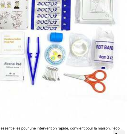
 essentielles pour une intervention rapide, convient pour la maison, l'école,
ée, la navigation de plaisance, les voyages en voiture, le camping - sans méd