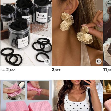
2
3
11
Dès
,48€
,52€
,8