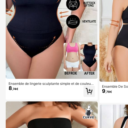
Ensemble de lingerie sculptante simple et de couleur
Ensemble De So
8
unicolore sans manches pour femmes de grande taille
,74€
9
emmes Grandes 
,79€