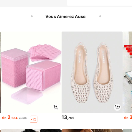
Vous Aimerez Aussi
2
13
Dès
,65€
,75€
Dès
2,68€
-1%