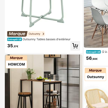
Outsunny
Outsunny Tables basses d'extérieur
Entrepôt UE
35
,57€
(2 à
Entrepôt UE
andinave - haut
56
ité
,68€