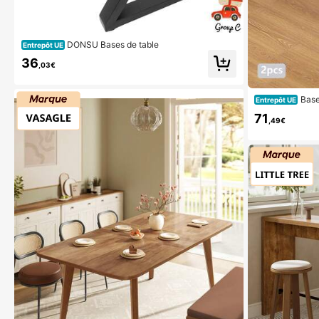
DONSU Bases de table
Entrepôt UE
36
,03€
Base
Entrepôt UE
71
,49€