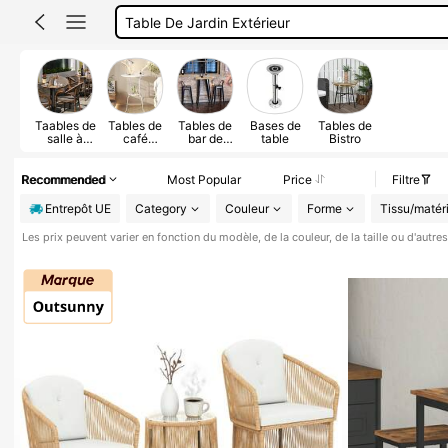
Table Basse
Table De Chevet
Table
Taables de
Tables de
Tables de
Bases de
Tables de
salle à
café
bar de
table
Bistro
manger
d'extérieur
patio
d'extérieur
Recommended
Most Popular
Price
Filtre
Entrepôt UE
Category
Couleur
Forme
Tissu/matéri
Les prix peuvent varier en fonction du modèle, de la couleur, de la taille ou d'autre