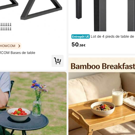
Lot de 4 pieds de table de
Entrepôt UE
mbre à coucher, outils de bricolage, p
50
métal de style industriel, capacité de
,58€
HOMCOM
auteur 90 cm
COM Bases de table