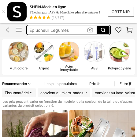
Couteaumultifonction
SHEIN-Mode en ligne
×
Eplucheur Multifonction
OBTENIR
Téléchargez l'APP & bénéficiez plus d'avantages !
(18,717)
Epluche Legume
Eplucheur Legumes
Rape Legume
Couteaumultifonction
Acier
Multicolore
Argent
ABS
Polypropylène
inoxydable
Recommander
Les plus populaires
Prix
Filtre
Tissu/matériel
convient au micro-ondes
convient au lave-vaissel
Les prix peuvent varier en fonction du modèle, de la couleur, de la taille ou d'autres
variantes du produit sélectionné.