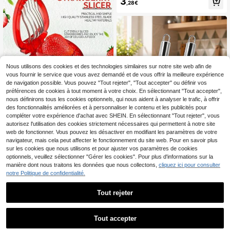
3
,28€
Nous utilisons des cookies et des technologies similaires sur notre site web afin de
vous fournir le service que vous avez demandé et de vous offrir la meilleure expérience
de navigation possible. Vous pouvez "Tout rejeter", "Tout accepter" ou définir vos
préférences de cookies à tout moment à votre choix. En sélectionnant "Tout accepter",
1 pièce Trancheuse à fraise en acie
r inoxydable, diviseur de fruit multif
nous définirons tous les cookies optionnels, qui nous aident à analyser le trafic, à offrir
3
,48€
onction, coupe-banane, coupe-œu
des fonctionnalités améliorées et à personnaliser le contenu et les publicités pour
f, coupe-tomate, ustensile de cuisin
compléter votre expérience d'achat avec SHEIN. En sélectionnant "Tout rejeter", vous
e
autorisez l'utilisation des cookies strictement nécessaires qui permettent à notre site
web de fonctionner. Vous pouvez les désactiver en modifiant les paramètres de votre
navigateur, mais cela peut affecter le fonctionnement du site web. Pour en savoir plus
sur les cookies que nous utilisons et pour ajuster vos paramètres de cookies
optionnels, veuillez sélectionner "Gérer les cookies". Pour plus d'informations sur la
manière dont nous traitons les données que nous collectons,
cliquez ici pour consulter
1/2 pièces Évide-légumes en a
NEW
notre Politique de confidentialité.
cier inoxydable, outil de cuisine pou
2
Dès
,88€
r fruits et légumes, convient pour ce
rise, poire, datte, courgette, piment
Tout rejeter
1
1
Tout accepter