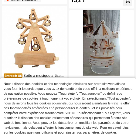
15
,48€
îte à musique mécanique pour meu
bles de maison de poupée miniature
s, objet de collection, cadeau d'anni
versaire.
Boîte à musique artisana
Entrepôt UE
27
le en bois en forme de grande roue
1 pièce Boîte à musique rotative en
,48€
5
– Modèle rond en bois de hêtre | Ca
bois Château dans le ciel, cadeau
Nous utilisons des cookies et des technologies similaires sur notre site web afin de
,29€
deau idéal pour Noël, les anniversai
d'anniversaire créatif pour les coupl
vous fournir le service que vous avez demandé et de vous offrir la meilleure expérience
res et la Saint-Valentin
es, boîte à musique classique à rem
de navigation possible. Vous pouvez "Tout rejeter", "Tout accepter" ou définir vos
onter, décoration de maison
préférences de cookies à tout moment à votre choix. En sélectionnant "Tout accepter",
nous définirons tous les cookies optionnels, qui nous aident à analyser le trafic, à offrir
des fonctionnalités améliorées et à personnaliser le contenu et les publicités pour
compléter votre expérience d'achat avec SHEIN. En sélectionnant "Tout rejeter", vous
autorisez l'utilisation des cookies strictement nécessaires qui permettent à notre site
web de fonctionner. Vous pouvez les désactiver en modifiant les paramètres de votre
navigateur, mais cela peut affecter le fonctionnement du site web. Pour en savoir plus
sur les cookies que nous utilisons et pour ajuster vos paramètres de cookies