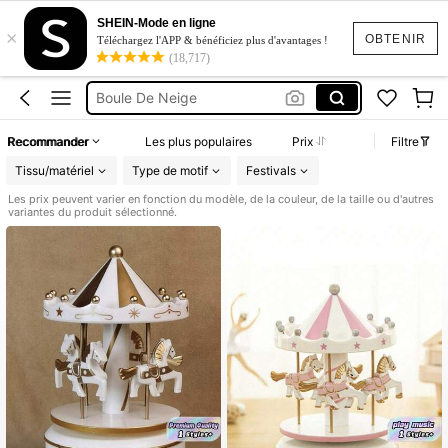
Boite A Musique
SHEIN-Mode en ligne
×
Boîte à Musique
OBTENIR
Téléchargez l'APP & bénéficiez plus d'avantages !
(18,717)
Boule De Neige
Music Box
Carrousel
Recommander
Les plus populaires
Prix
Filtre
Boite A Musique
Tissu/matériel
Type de motif
Festivals
Les prix peuvent varier en fonction du modèle, de la couleur, de la taille ou d'autres
variantes du produit sélectionné.