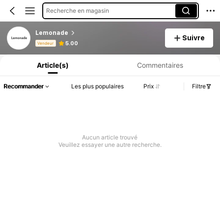
Recherche en magasin
Lemonade
Suivre
Informations produit : Divulgation des prix, détails sur les ventes et le stock.
5.00
Vendeur
Article(s)
Commentaires
Recommander
Les plus populaires
Prix
Filtre
Aucun article trouvé
Veuillez essayer une autre recherche.