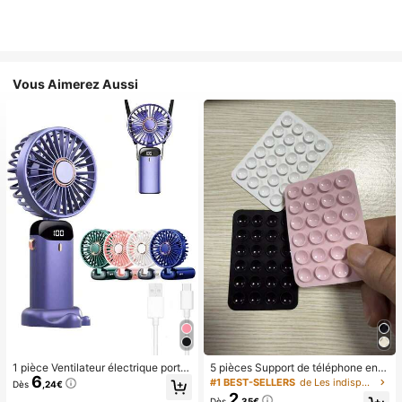
Vous Aimerez Aussi
1 pièce Ventilateur électrique porta
5 pièces Support de téléphone en si
6
ble mini, ventilateur portable rechar
licone avec ventouse, support de té
#1 BEST-SELLERS
de Les indispensables pour voyager en été Essentie
Dès
,24€
geable USB, ventilateur de cou, ve
léphone à ventouse, support de télé
2
Dès
,35€