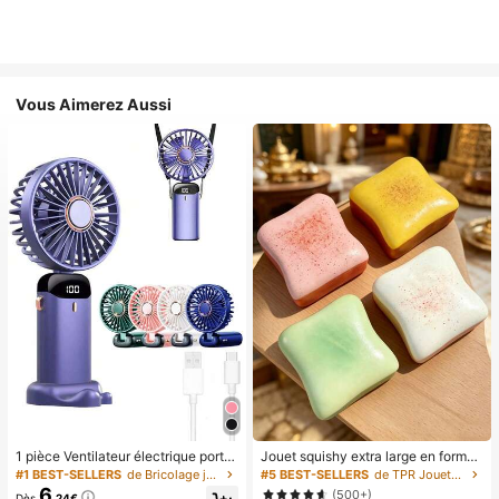
Vous Aimerez Aussi
1 pièce Ventilateur électrique porta
Jouet squishy extra large en forme
ble mini, ventilateur portable rechar
de toast, jouet anti-stress super do
#1 BEST-SELLERS
de Bricolage joyeux dans la cuisine Ustensiles et
#5 BEST-SELLERS
de TPR Jouets amusants et fantaisie pour adolescen
geable USB, ventilateur de cou, ve
ux en beurre de toast, disponible en
6
(500+)
Dès
,24€