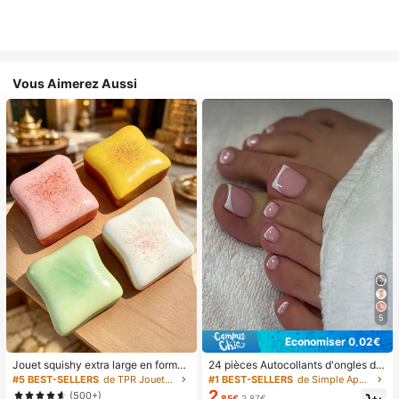
Vous Aimerez Aussi
5
Économiser 0,02€
Jouet squishy extra large en forme
24 pièces Autocollants d'ongles d'o
de toast, jouet anti-stress super do
rteil carrés pour créer de nouveaux
#5 BEST-SELLERS
de TPR Jouets amusants et fantaisie pour adolescen
#1 BEST-SELLERS
de Simple Appuyez sur les faux ongles
ux en beurre de toast, disponible en
designs d'ongles ! Base nude rétro
2
(500+)
,85€
2,87€