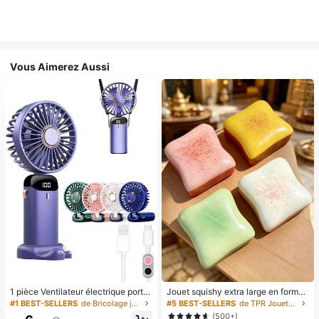
Vous Aimerez Aussi
1 pièce Ventilateur électrique porta
Jouet squishy extra large en forme
ble mini, ventilateur portable rechar
de toast, jouet anti-stress super do
#1 BEST-SELLERS
de Bricolage joyeux dans la cuisine Ustensiles et
#5 BEST-SELLERS
de TPR Jouets amusants et fantaisie pour adolescen
geable USB, ventilateur de cou, ve
ux en beurre de toast, disponible en
(500+)