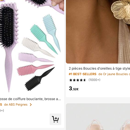
2 pièces Boucles d'oreilles à tige styl
vec fleur dorée, convient pour le quot
#1 BEST-SELLERS
-vous, les fêtes, les festivals, les ca
(1000+)
ts, assortiment de bijoux, cadeau pour
3
,52€
sse de coiffure bouclante, brosse am
boucles, brosse volumisante pour coiffe
RS
de ABS Peignes
es cheveux bouclés des femmes
0+)