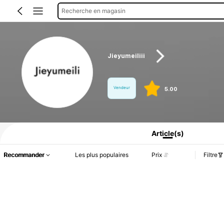
Recherche en magasin
Jieyumeiliii
Vendeur
5.00
Informations produit : Divulgation des prix, détails sur les ventes et le stock.
Article(s)
Recommander
Les plus populaires
Prix
Filtre