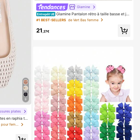
Glamine
Glamine Pantalon rétro à taille basse et ja
Entrepôt UE
mbes larges, pantalon long casual pour femmes avec
#1 BEST-SELLERS
de Vert Bas femme
design drapé amincissant
21
,27€
9
ssures plates
s en raphia tr
tables pour fe
de Uni Appartements pour femmes
en, vacances pri