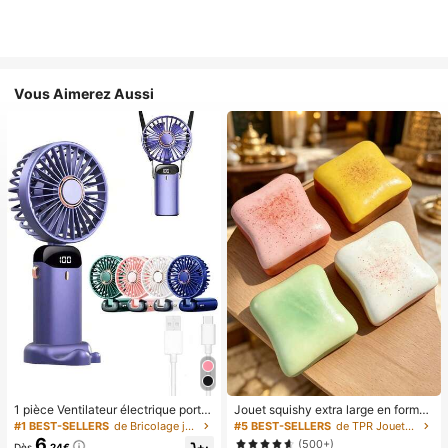
Vous Aimerez Aussi
1 pièce Ventilateur électrique porta
Jouet squishy extra large en forme
ble mini, ventilateur portable rechar
de toast, jouet anti-stress super do
#1 BEST-SELLERS
de Bricolage joyeux dans la cuisine Ustensiles et
#5 BEST-SELLERS
de TPR Jouets amusants et fantaisie pour adolescen
geable USB, ventilateur de cou, ve
ux en beurre de toast, disponible en
6
(500+)
Dès
,24€