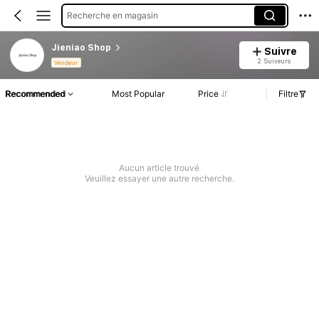
Recherche en magasin
Jieniao Shop
Suivre
2 Suiveurs
Vendeur
Recommended
Most Popular
Price
Filtre
Aucun article trouvé
Veuillez essayer une autre recherche.