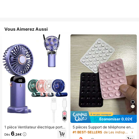
Vous Aimerez Aussi
Économiser 0,02€
1 pièce Ventilateur électrique porta
5 pièces Support de téléphone en si
ble mini, ventilateur portable rechar
licone avec ventouse, support de té
#1 BEST-SELLERS
de Les indispensables pour voyager en été Essentie
6
Dès
,24€
geable USB, ventilateur de cou, ve
léphone à ventouse, support de télé