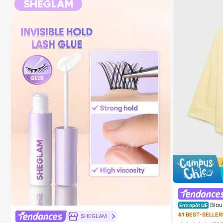
Blou
Entrepôt UE
mmes YROOE, mi
#1 BEST-SELLER
SHEGLAM
enne/élégante, 