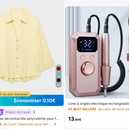
24
Économiser 0,10€
Lime à ongles électrique rechargeable
ponceuse professionnelle portable pou
#3 BEST-SELLERS
et polissage avec 11 bandes de ponç
#Hauts de travail
sans fil, outil haute vitesse adapté au 
13
se décontractée polyvalente pour fe
son, excellent cadeau pour les femmes
,80€
nimaliste/décontractée-chic/quotidi
les voyages
S
de Court Chemisiers pour femmes
chemise légère à col ample et manch