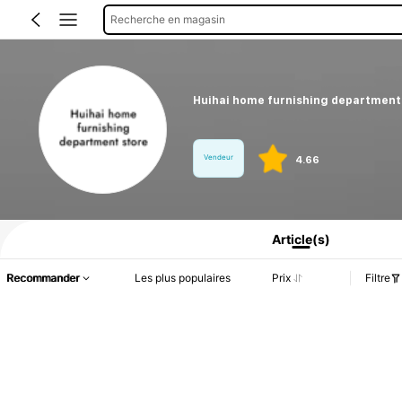
Recherche en magasin
Huihai home furnishing department
Vendeur
4.66
Informations produit : Divulgation des prix, détails sur les ventes et le stock.
Article(s)
Recommander
Les plus populaires
Prix
Filtre