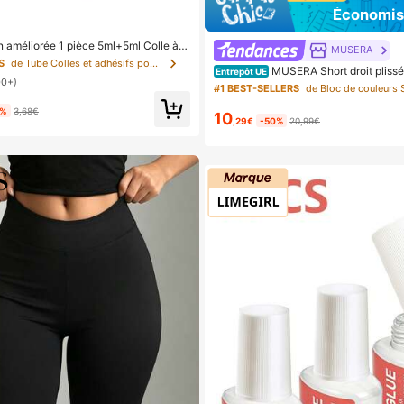
Économis
n améliorée 1 pièce 5ml+5ml Colle à c
MUSERA
ils double embout imperméable, renforc
S
de Tube Colles et adhésifs pour faux cils
MUSERA Short droit plissé
 crée un maquillage parfait, indispensab
Entrepôt UE
00+)
oupe élégante, sexy, streetwear, pour
#1 BEST-SELLERS
s, élégant, été, décontracté, vacance
1%
3,68€
10
,29€
-50%
20,99€