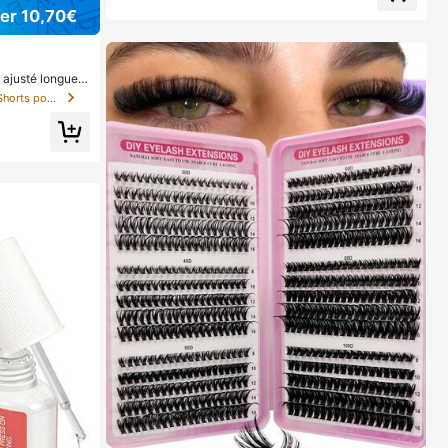
er 10,70€
 ajusté longue c
 soirée, printemp
de Bloc de couleurs Shorts pour femmes
s