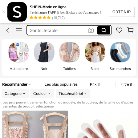
Tablier De Cuisine
SHEIN-Mode en ligne
×
Tablier Femme De Menage
OBTENIR
Téléchargez l'APP & bénéficiez plus d'avantages !
(18,717)
Gants Jetable
Tablier Peinture école
Tablier Cuisine Femme
Tablier De Cuisine
Multicolore
Noir
Tabliers
Blanc
Sur-manches
R
Recommander
Les plus populaires
Prix
Filtre
Catégorie
Couleur
Tissu/matériel
Les prix peuvent varier en fonction du modèle, de la couleur, de la taille ou d'autres
variantes du produit sélectionné.